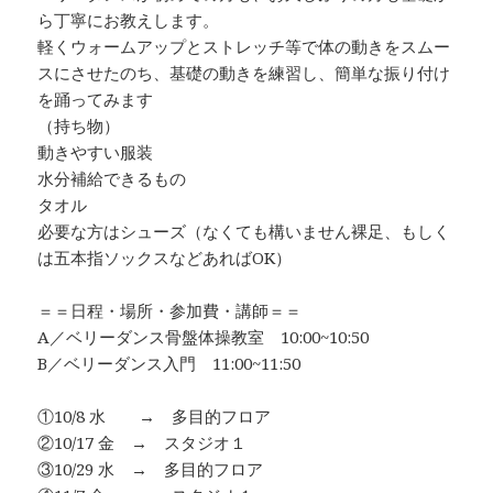
ら丁寧にお教えします。
軽くウォームアップとストレッチ等で体の動きをスムー
スにさせたのち、基礎の動きを練習し、簡単な振り付け
を踊ってみます
（持ち物）
動きやすい服装
水分補給できるもの
タオル
必要な方はシューズ（なくても構いません裸足、もしく
は五本指ソックスなどあればOK）
＝＝日程・場所・参加費・講師＝＝
A／ベリーダンス骨盤体操教室 10:00~10:50
B／ベリーダンス入門 11:00~11:50
①10/8 水 → 多目的フロア
②10/17 金 → スタジオ１
③10/29 水 → 多目的フロア