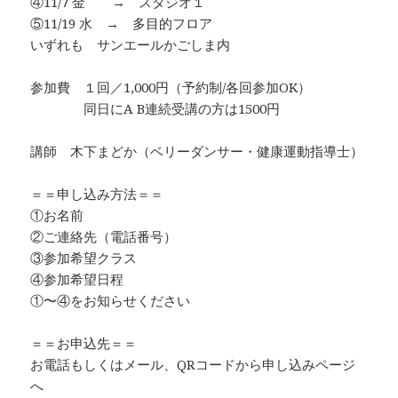
④11/7 金 → スタジオ１
⑤11/19 水 → 多目的フロア
いずれも サンエールかごしま内
参加費 １回／1,000円（予約制/各回参加OK）
同日にA B連続受講の方は1500円
講師 木下まどか（ベリーダンサー・健康運動指導士）
＝＝申し込み方法＝＝
①お名前
②ご連絡先（電話番号）
③参加希望クラス
④参加希望日程
①〜④をお知らせください
＝＝お申込先＝＝
お電話もしくはメール、QRコードから申し込みページ
へ