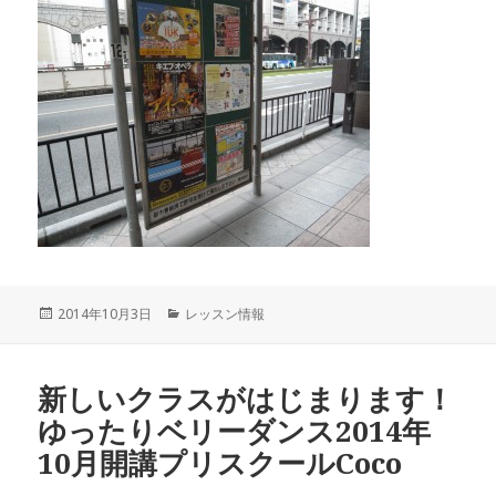
投
2014年10月3日
カ
レッスン情報
稿
テ
日:
ゴ
リ
新しいクラスがはじまります！
ー
ゆったりベリーダンス2014年
10月開講プリスクールCoco