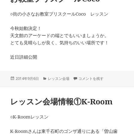
○街の小さなお教室プリスクールCoco レッスン
今秋始動決定！
天文館のアーケードの端とでもいいましょうか。
とても見晴らしが良く、気持ちのいい場所です！
近日詳細公開
投
2014年9月6日
カ
レッスン会場
レッスン会場情報②街の小さなお教
コメントを残す
稿
テ
日:
ゴ
リ
レッスン会場情報①K-Room
ー
○K-Roomレッスン
K-Roomさんは東千石町のゴンザ通りにある「曽山歯