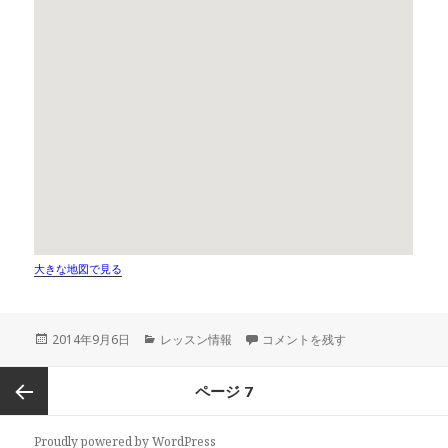
大きな地図で見る
投
2014年9月6日
カ
レッスン情報
レッスン情報①一般クラス に
コメントを残す
稿
テ
日:
ゴ
投
ページ
7
リ
稿
ー
ナ
前のペ
Proudly powered by WordPress