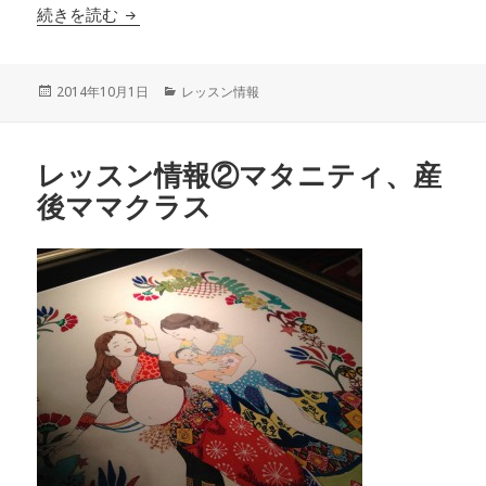
続きを読む
新しいクラスがはじまります！ゆったりベリーダンス
投
2014年10月1日
カ
レッスン情報
稿
テ
日:
ゴ
リ
レッスン情報②マタニティ、産
ー
後ママクラス