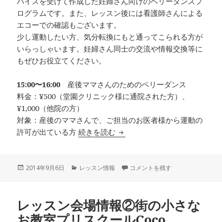
バイスを受けて作成した妊婦さん向けのベリーダンスプ
ログラムです。また、レッスン後には看護師さんによる
エコーでの確認もございます。
少し運動したい方、気分転換にもと通ってこられる方が
いらっしゃいます。妊婦さん同士の交流や情報交換等に
もぜひお役立てください。
15:00〜16:00
産後ママさんのためのベリーダンス
料金：¥500（堂園クリニック様に通院された方）、
¥1,000（他院の方）
対象：産後のママさんで、ご担当のお医者様から運動の
許可が出ている方
続きを読む
レッスン情報②マタニティ、産
投
2014年9月6日
カ
レッスン情報
レッスン情報②マタニティ、産後マ
コメントを残す
稿
テ
日:
ゴ
リ
レッスン会場情報②街の小さな
ー
お教室プリスクールCoco