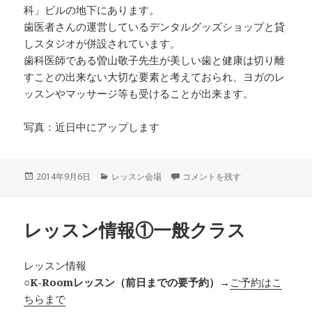
科」ビルの地下にあります。
歯医者さんの運営しているデンタルグッズショップと貸
しスタジオが併設されています。
歯科医師である曽山敬子先生が美しい歯と健康は切り離
すことの出来ない大切な要素と考えておられ、ヨガのレ
ッスンやマッサージ等も受けることが出来ます。
写真：近日中にアップします
投
2014年9月6日
カ
レッスン会場
レッスン会場情報①K-Room に
コメントを残す
稿
テ
日:
ゴ
リ
レッスン情報①一般クラス
ー
レッスン情報
○K-Roomレッスン（前日までの要予約）
→
ご予約はこ
ちらまで