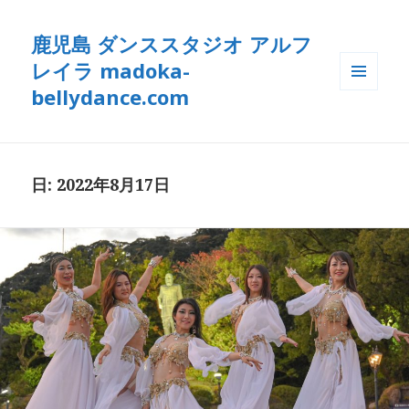
鹿児島 ダンススタジオ アルフ
レイラ madoka-
bellydance.com
メニュ
ーとウ
ィジェ
ット
日: 2022年8月17日